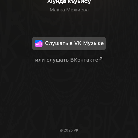
Хlунда къуьйсу
Макка Межиева
Слушать в VK Музыке
или слушать ВКонтакте
© 2025 VK