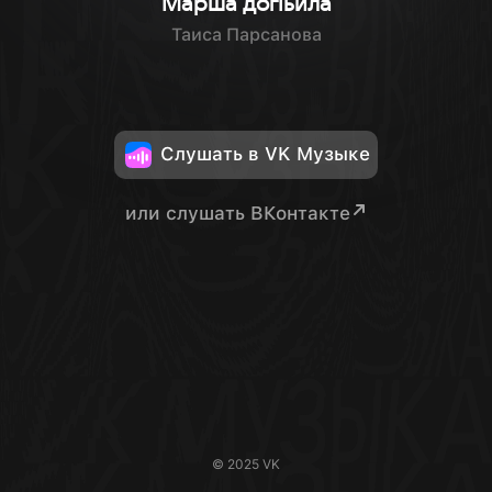
Марша догlьйла
Таиса Парсанова
Слушать в VK Музыке
или слушать ВКонтакте
© 2025 VK