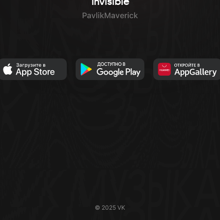
Invisible
PavlikMaverick
© 2025 VK